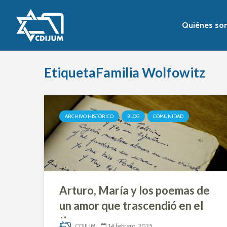
Quiénes so
EtiquetaFamilia Wolfowitz
ARCHIVO HISTÓRICO
BLOG
COMUNIDAD
Arturo, María y los poemas de
un amor que trascendió en el
tiempo
CDIJUM
14 febrero, 2025