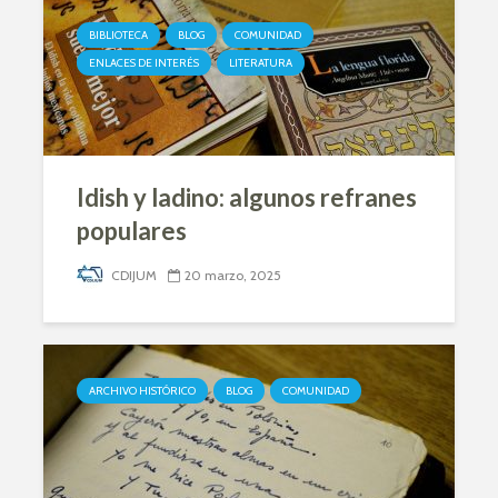
BIBLIOTECA
BLOG
COMUNIDAD
ENLACES DE INTERÉS
LITERATURA
Idish y ladino: algunos refranes
populares
CDIJUM
20 marzo, 2025
ARCHIVO HISTÓRICO
BLOG
COMUNIDAD