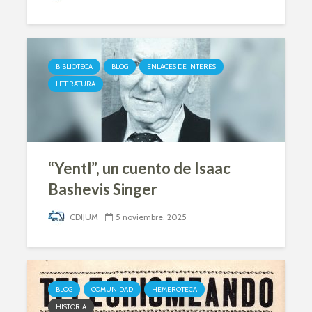
BIBLIOTECA
BLOG
ENLACES DE INTERÉS
LITERATURA
“Yentl”, un cuento de Isaac
Bashevis Singer
CDIJUM
5 noviembre, 2025
BLOG
COMUNIDAD
HEMEROTECA
HISTORIA