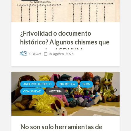
¿Frivolidad o documento
histórico? Algunos chismes que
resguarda el CDIJUM
CDIJUM
18 agosto, 2025
ARCHIVO HISTÓRICO
BIBLIOTECA
BLOG
COMUNIDAD
HISTORIA
No son solo herramientas de