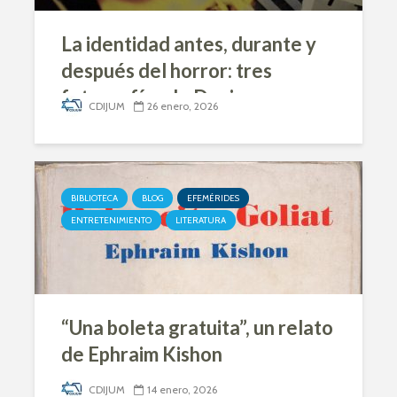
La identidad antes, durante y
después del horror: tres
fotografías de Dunia
CDIJUM
26 enero, 2026
Wasserstrom Z’’L
BIBLIOTECA
BLOG
EFEMÉRIDES
ENTRETENIMIENTO
LITERATURA
“Una boleta gratuita”, un relato
de Ephraim Kishon
CDIJUM
14 enero, 2026