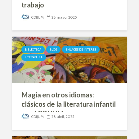
trabajo
CDIJUM
28 mayo, 2025
BIBLIOTECA
BLOG
ENLACES DE INTERÉS
LITERATURA
Magia en otros idiomas:
clásicos de la literatura infantil
en el CDIJUM
CDIJUM
28 abril, 2025