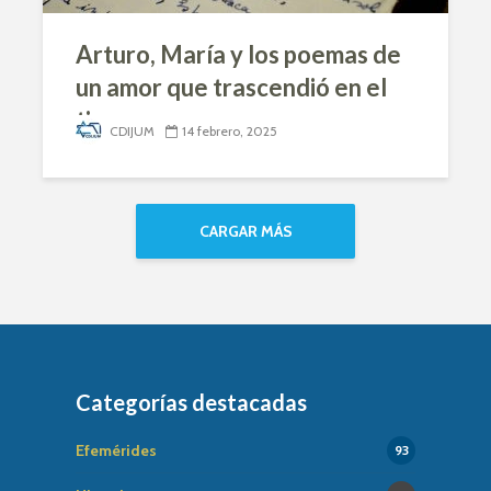
Arturo, María y los poemas de
un amor que trascendió en el
tiempo
CDIJUM
14 febrero, 2025
CARGAR MÁS
Categorías destacadas
Efemérides
93