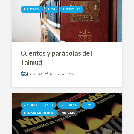
BIBLIOTECA
BLOG
LITERATURA
Cuentos y parábolas del
Talmud
CDIJUM
17 febrero, 2026
ARCHIVO HISTÓRICO
BIBLIOTECA
BLOG
ENLACES DE INTERÉS
HISTORIA