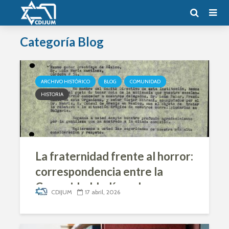
Categoría Blog
ARCHIVO HISTÓRICO
BLOG
COMUNIDAD
HISTORIA
La fraternidad frente al horror:
correspondencia entre la
Comunidad Judía y el
CDIJUM
17 abril, 2026
Arzobispado de México