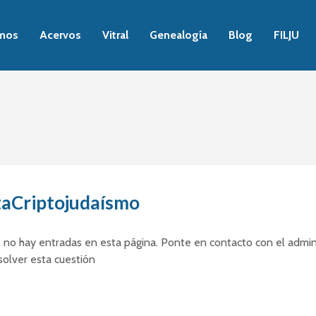
mos
Acervos
Vitral
Genealogía
Blog
FILJU
taCriptojudaísmo
 no hay entradas en esta página. Ponte en contacto con el admin
esolver esta cuestión