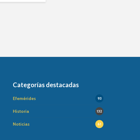
Categorías destacadas
Efemérides
93
Historia
132
Noticias
61