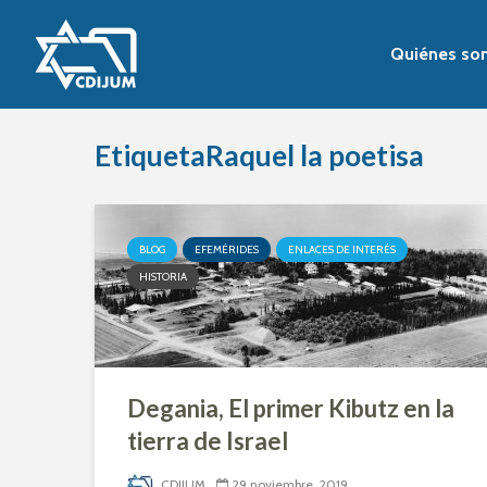
Quiénes so
EtiquetaRaquel la poetisa
BLOG
EFEMÉRIDES
ENLACES DE INTERÉS
HISTORIA
Degania, El primer Kibutz en la
tierra de Israel
CDIJUM
29 noviembre, 2019