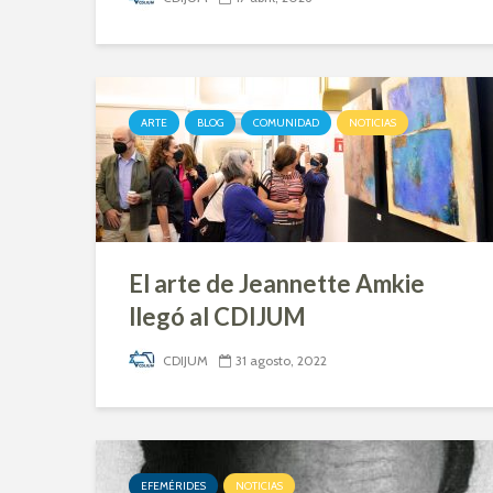
Arzobispado de México
ARTE
BLOG
COMUNIDAD
NOTICIAS
El arte de Jeannette Amkie
llegó al CDIJUM
CDIJUM
31 agosto, 2022
EFEMÉRIDES
NOTICIAS