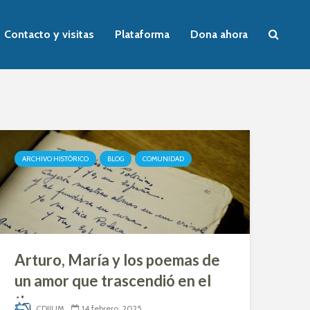
Contacto y visitas
Plataforma
Dona ahora
ARCHIVO HISTÓRICO
BLOG
COMUNIDAD
Arturo, María y los poemas de
un amor que trascendió en el
tiempo
CDIJUM
14 febrero, 2025