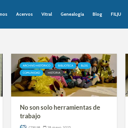
mos
Acervos
Vitral
Genealogía
Blog
FILJU
ARCHIVO HISTÓRICO
BIBLIOTECA
BLOG
COMUNIDAD
HISTORIA
No son solo herramientas de
trabajo
CDIJUM
28 mayo, 2025