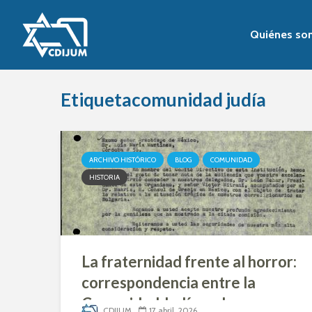
Quiénes so
Etiquetacomunidad judía
ARCHIVO HISTÓRICO
BLOG
COMUNIDAD
HISTORIA
La fraternidad frente al horror:
correspondencia entre la
Comunidad Judía y el
CDIJUM
17 abril, 2026