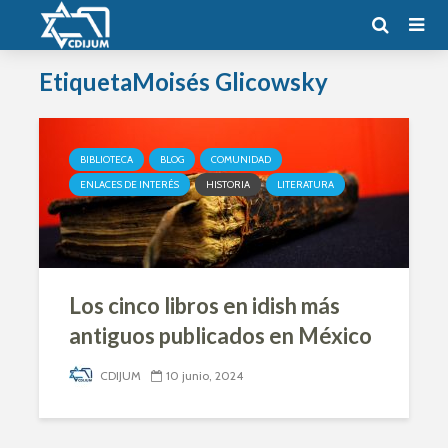
EtiquetaMoisés Glicowsky
BIBLIOTECA
BLOG
COMUNIDAD
ENLACES DE INTERÉS
HISTORIA
LITERATURA
Los cinco libros en idish más
antiguos publicados en México
CDIJUM
10 junio, 2024