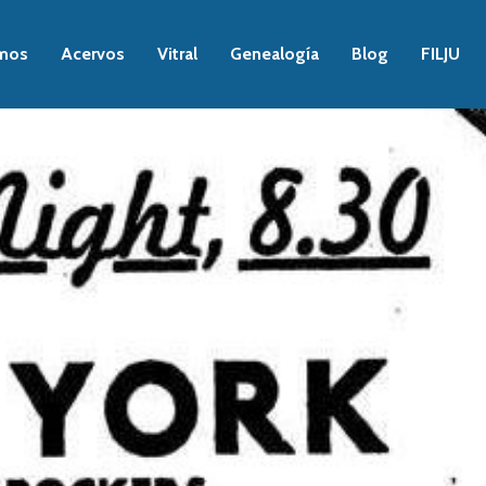
mos
Acervos
Vitral
Genealogía
Blog
FILJU