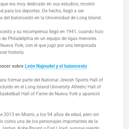
nque era muy dedicado en sus estudios, mostró
ad para los deportes. De hecho, llegó a ser
 del baloncesto en la Universidad de Long Island.
ncesto y su recompensa llegó en 1941, cuando hizo
o de Philadelphia en un equipo de ligas menores.
 Nueva York, con el que jugó por una temporada
cer historia.
onocer sobre
León Najnudel y el baloncesto
ra formar parte del National Jewish Sports Hall of
luido en el Long Island University Athletic Hall of
Basketball Hall of Fame de Nueva York y apareció
de 2013 en Miami, a los 94 años de edad, pero sin
 como una de los personajes importantes de la
 Jordan, Kobe Bryant o Earl Lloyd, aunque siendo