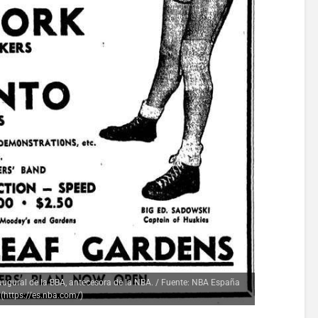
inaugural de la BBA, antecesora de la NBA. / Fuente: NBA España
(https://es.nba.com/)