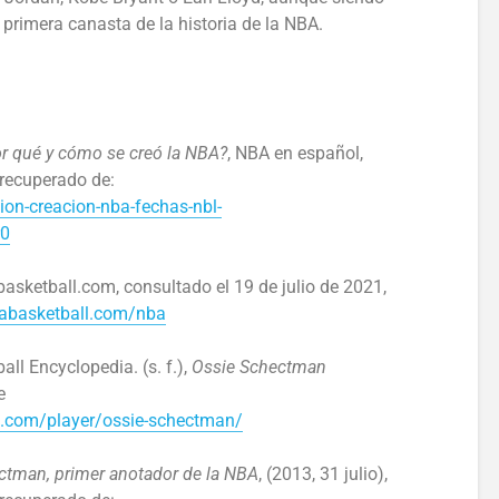
 primera canasta de la historia de la NBA.
r qué y cómo se creó la NBA?
, NBA en español,
 recuperado de:
on-creacion-nba-fechas-nbl-
r0
tabasketball.com, consultado el 19 de julio de 2021,
tabasketball.com/nba
 Encyclopedia. (s. f.),
Ossie Schectman
e
a.com/player/ossie-schectman/
ectman, primer anotador de la NBA
, (2013, 31 julio),