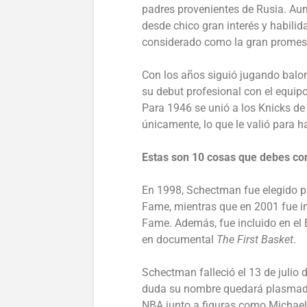
padres provenientes de Rusia. Au
desde chico gran interés y habilid
considerado como la gran promesa
Con los años siguió jugando balo
su debut profesional con el equip
Para 1946 se unió a los Knicks de
únicamente, lo que le valió para ha
Estas son 10 cosas que debes c
En 1998, Schectman fue elegido pa
Fame, mientras que en 2001 fue inc
Fame. Además, fue incluido en el 
en documental
The First Basket
.
Schectman falleció el 13 de julio 
duda su nombre quedará plasmado
NBA junto a figuras como Michael