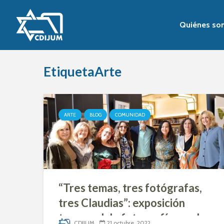
Quiénes so
EtiquetaArte
ARTE
BLOG
COMUNIDAD
“Tres temas, tres fotógrafas,
tres Claudias”: exposición
temporal de fotografía en el
CDIJUM
21 octubre, 2022