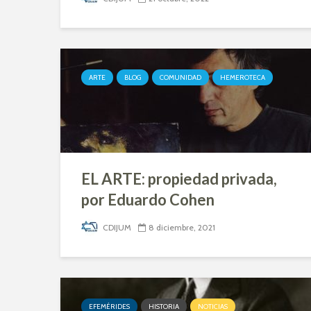
CDIJUM
ARTE
BLOG
COMUNIDAD
HEMEROTECA
EL ARTE: propiedad privada,
por Eduardo Cohen
CDIJUM
8 diciembre, 2021
EFEMÉRIDES
HISTORIA
NOTICIAS