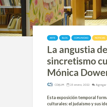
ARTE
BLOG
COMUNIDAD
NOTICIAS
La angustia del
sincretismo cu
Mónica Dowe
CDIJUM
25 enero, 2022
Agregar
Esta exposición temporal form
culturales: el judaísmo y sus i