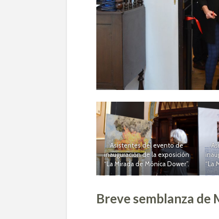
Asistentes del evento de
As
inauguración de la exposición
inau
“La Mirada de Mónica Dower”.
“La 
Breve semblanza de