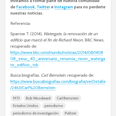
invitamos a formar parte de nuestra comunidad
de
Facebook
,
Twitter
e
Instagram
para no perderte
nuestras noticias.
Referencia:
Sparrow T. (2014),
Watergate, la renovación de un
edificio que marcó el fin de Richard Nixon
, BBC News,
recuperado de:
https://www.bbc.com/mundo/noticias/2014/08/1408
08_eeuu_40_aniversario_renuncia_nixon_waterga
te_edificio_tsb
Busca biografías,
Carl Bernstein
, recuperado de:
https://www.buscabiografias.com/biografia/verDetalle
/2463/Carl%20Bernstein
1973
Bob Woodward
Carl Bernstein
Estados Unidos
periodismo
periodismo de investigación
Pulitzer