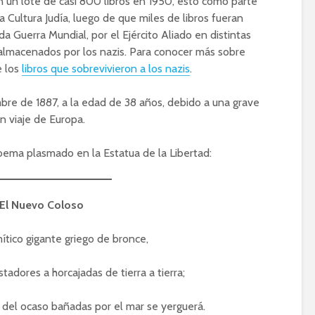
n un lote de casi 800 libros en 1950, esto como parte
 Cultura Judía, luego de que miles de libros fueran
a Guerra Mundial, por el Ejército Aliado en distintas
lmacenados por los nazis. Para conocer más sobre
e los
libros que sobrevivieron a los nazis
.
re de 1887, a la edad de 38 años, debido a una grave
 viaje de Europa.
ema plasmado en la Estatua de la Libertad:
El Nuevo Coloso
tico gigante griego de bronce,
adores a horcajadas de tierra a tierra;
 del ocaso bañadas por el mar se yerguerá.