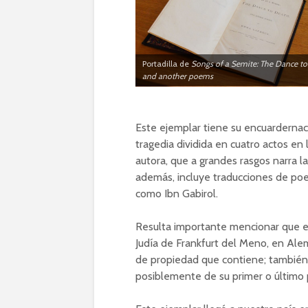
Portadilla de
Songs of a Semite: The Dance t
and another poems
Este ejemplar tiene su encuardernaci
tragedia dividida en cuatro actos en l
autora, que a grandes rasgos narra l
además, incluye traducciones de po
como Ibn Gabirol.
Resulta importante mencionar que es
Judía de Frankfurt del Meno, en Ale
de propiedad que contiene; también t
posiblemente de su primer o último p