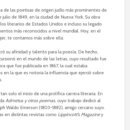
 de las poetisas de origen judío más prominentes de
de julio de 1849, en la ciudad de Nueva York. Su obra
los literarios de Estados Unidos e incluso su legado
ntos más reconocidos a nivel mundial. Hoy, en el
jer, te contamos más sobre ella.
 su afinidad y talento para la poesía. De hecho,
ncursionó en el mundo de las letras, cuyo resultado fue
bra que fue publicada en 1867, la cual estaba
 en la que es notoria la influencia que ejerció sobre
s.
an solo el inicio de una prolífica carrera literaria. En
ada
Admetus y otros poemas
, cuyo trabajo dedicó al
lph Waldo Emerson (1803-1882), amigo cercano suyo.
s en distintas revistas como
Lippincott’s Magazine
y