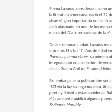
Emma Lazarus, considerada como una
la literatura americana, nació el 22 
alcanzó gran importancia en los círcu
está plasmado en uno de los monume
marco del Día Internacional de la Mu
Desde temprana edad, Lazarus mostró
entre los 14 y los 17 años de edad i
Poemas y traducciones
, su primera o
integrada por una colección de versos
ella la Guerra Civil de Estados Unido
Sin embargo, esta publicacioón sería t
1871 vio la luz su segunda obra, titul
poeta y filósofo estadounidense Ra
Más adelante publicó algunos poema
Scribner’s Monthly
.