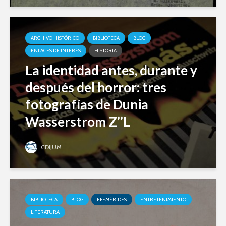
ARCHIVO HISTÓRICO
BIBLIOTECA
BLOG
ENLACES DE INTERÉS
HISTORIA
La identidad antes, durante y
después del horror: tres
fotografías de Dunia
Wasserstrom Z’’L
CDIJUM
BIBLIOTECA
BLOG
EFEMÉRIDES
ENTRETENIMIENTO
LITERATURA